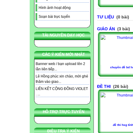
Hình ảnh hoạt động
TƯ LIỆU
(0 bài)
Soạn bài trực tuyến
GIÁO ÁN
(3 bài)
TÀI NGUYÊN DẠY HỌC
CÁC Ý KIẾN MỚI NHẤT
Banner web / bạn upload lên 2
chuyên đề bd h
lần liên tiếp...
Lê Hồng phúc xin chào, mời ghé
thăm vào giao...
ĐỀ THI
(26 bài)
LIÊN KẾT CỘNG ĐỒNG VIOLET
. ...
HỖ TRỢ TRỰC TUYẾN
đề thi hsg tỉn
ĐIỀU TRA Ý KIẾN