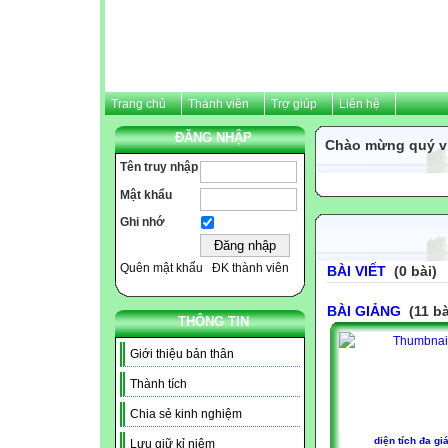
Trang chủ
Thành viên
Trợ giúp
Liên hệ
ĐĂNG NHẬP
Chào mừng quý vị 
Tên truy nhập
Mật khẩu
Ghi nhớ
Quên mật khẩu
ĐK thành viên
BÀI VIẾT
(0 bài)
BÀI GIẢNG
(11 bà
THÔNG TIN
Giới thiệu bản thân
Thành tích
Chia sẻ kinh nghiệm
diện tích đa gi
Lưu giữ kỉ niệm