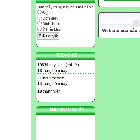
Bạn thấy trang này như thế nào?
Đẹp
Đơn điệu
Bình thường
Ý kiến khác
Website của các 
THỐNG KÊ
19630
truy cập (
chi tiết
)
13
trong hôm nay
21859
lượt xem
14
trong hôm nay
18
thành viên
ẢNH NGẪU NHIÊN